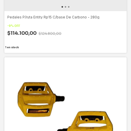
Pedales P/ruta Entity Rp15 C/base De Carbono - 280g
-
9
%
OFF
$114.100,00
$124.800,00
1
en stock