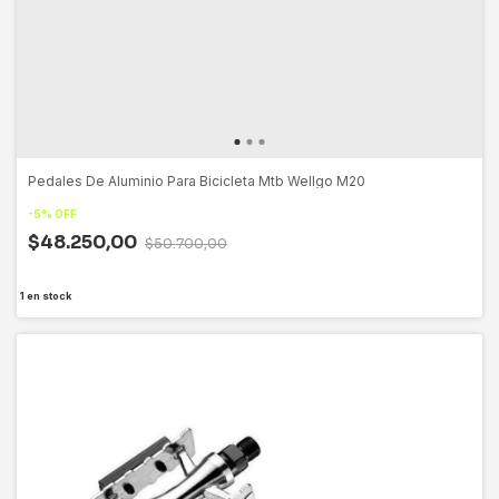
Pedales De Aluminio Para Bicicleta Mtb Wellgo M20
-
5
%
OFF
$48.250,00
$50.700,00
1
en stock